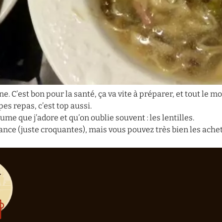
e. C’est bon pour la santé, ça va vite à préparer, et tout le m
es repas, c’est top aussi.
ume que j’adore et qu’on oublie souvent : les lentilles.
à l’avance (juste croquantes), mais vous pouvez très bien les ach