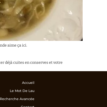
onde aime ça ici.
eter déjà cuites en conserves et votre
Accueil
Le Mot De Lau
Recherche Avancée