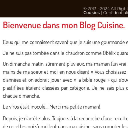
© 2013 - 2024 All Righ
Cookies
| Confidential
Bienvenue dans mon Blog Cuisine.
Ceux qui me connaissent savent que je suis une gourmande et q
Je ne suis pas tombée dans le chaudron comme Obélix quand 
Un dimanche matin, sûrement pluvieux, ma maman (un vrai co
mains de ma soeur et moi en nous disant « Vous choisissez 
d’années et on adorait jouer avec « la bible rouge » qui s’ouv
plastifiées étaient classées par catégorie. Je ne sais plu
chaque dimanche.
Le virus était inoculé… Merci ma petite maman!
Depuis, je n’arrête plus. Toujours à la recherche d’une recette
de recettes qui s’empilent dans ma cuisine, sans compter les 