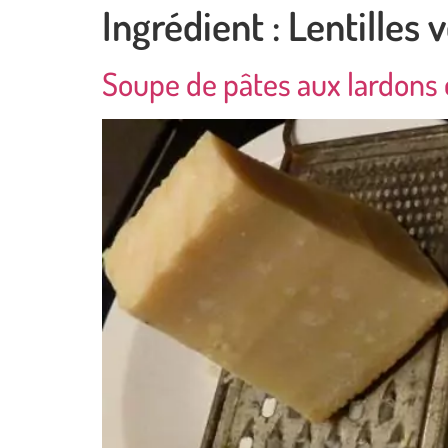
Ingrédient :
Lentilles 
Soupe de pâtes aux lardons e