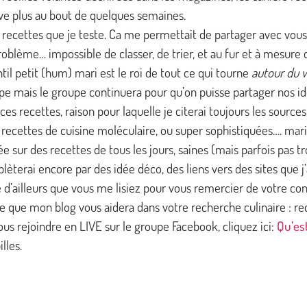
uve plus au bout de quelques semaines.
s recettes que je teste. Ca me permettait de partager avec vo
blème… impossible de classer, de trier, et au fur et à mesure de
l petit (hum) mari est le roi de tout ce qui tourne
autour du 
oupe mais le groupe continuera pour qu’on puisse partager nos id
es recettes, raison pour laquelle je citerai toujours les sources
s recettes de cuisine moléculaire, ou super sophistiquées…. ma
e sur des recettes de tous les jours, saines (mais parfois pas tro
lèterai encore par des idée déco, des liens vers des sites que 
e d’ailleurs que vous me lisiez pour vous remercier de votre con
re que mon blog vous aidera dans votre recherche culinaire : r
us rejoindre en LIVE sur le groupe Facebook, cliquez ici:
Qu’es
lles.