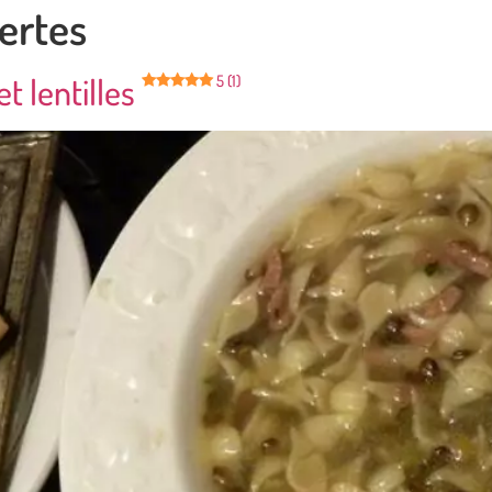
vertes
t lentilles
5 (1)