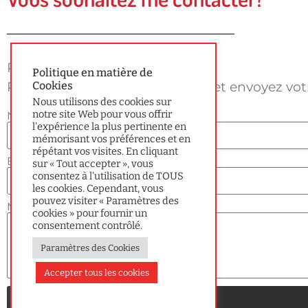
Rien de plus simple !
Politique en matière de
Remplissez ce court formulaire et envoyez vo
Cookies
Nous utilisons des cookies sur
notre site Web pour vous offrir
Nom
l'expérience la plus pertinente en
mémorisant vos préférences et en
répétant vos visites. En cliquant
E-mail
sur « Tout accepter », vous
consentez à l'utilisation de TOUS
les cookies. Cependant, vous
pouvez visiter « Paramètres des
Message
cookies » pour fournir un
consentement contrôlé.
Paramètres des Cookies
Accepter tous les cookies