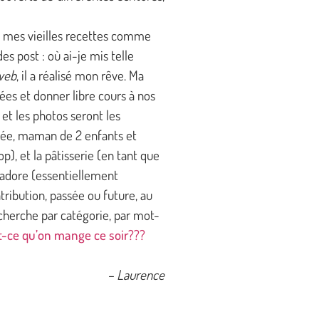
us mes vieilles recettes comme
s post : où ai-je mis telle
web
, il a réalisé mon rêve. Ma
ées et donner libre cours à nos
 et les photos seront les
riée, maman de 2 enfants et
p), et la pâtisserie (en tant que
j’adore (essentiellement
tribution, passée ou future, au
echerche par catégorie, par mot-
t-ce qu’on mange ce soir???
– Laurence