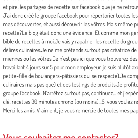
et pire, les partages de recette sur facebook que je ne retro
J’ai donc créé le groupe facebook pour répertorier toutes le
mes découvertes, et aussi découvrir les vôtres. Mais même pro
recette?Le blog était donc une évidence! Et comme mon genti
bible de recettes à moi.Je vais y rapatrier les recette du gr
délires culinaires.Je ne me prétends surtout pas créatrice de c
miennes ou les vôtres.Ce n’est pas ici que vous trouverez de
travaillant 4 jours sur 5 pour mon employeur, je suis plutôt axé
petite-fille de boulangers-pâtissiers qui se respecte).Je comp
culinaires mais pas que) et des testings de produits.Je profit
groupe Facebook. N’arrêtez surtout pas, continuez… et j’espè
clé, recettes 30 minutes chrono (ou moins)…Si vous voulez no
Merci les amis. Vraiment, je vous remercie de toutes mes papi
Vous souhaitez me contacter?