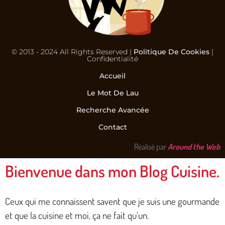
© 2013 - 2024 All Rights Reserved |
Politique De Cookies
|
Confidentialité
Accueil
Le Mot De Lau
Recherche Avancée
Contact
Réalisé par
Around the Web
Bienvenue dans mon Blog Cuisine.
Ceux qui me connaissent savent que je suis une gourmande
et que la cuisine et moi, ça ne fait qu’un.