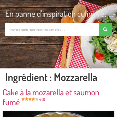
En panne d'inspiration culinaire?
Ingrédient :
Mozzarella
Cake à la mozarella et saumon
fumé
4 (1)