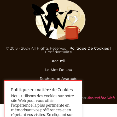
© 2013 - 2024 All Rights Reserved |
Politique De Cookies
|
Confidentialité
Accueil
Le Mot De Lau
Recherche Avancée
Contact
Politique en matière de Cookies
Nous utilisons des cookies sur notre
Réalisé par
Around the Web
site Web pour vous offrir
l'expérience la plus pertinente en
mémorisant vos préférences et en
répétant vos visites. En cliquant sur