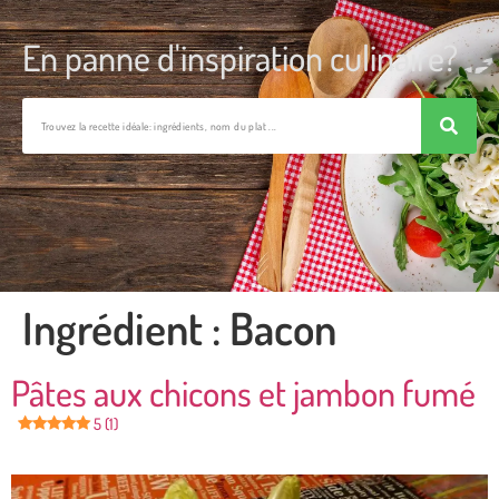
En panne d'inspiration culinaire?
Ingrédient :
Bacon
Pâtes aux chicons et jambon fumé
5 (1)