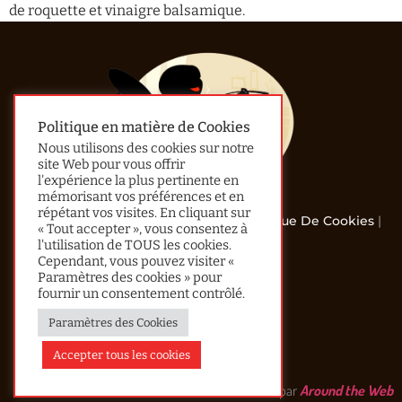
de roquette et vinaigre balsamique.
Politique en matière de Cookies
Nous utilisons des cookies sur notre
site Web pour vous offrir
l'expérience la plus pertinente en
mémorisant vos préférences et en
répétant vos visites. En cliquant sur
© 2013 - 2024 All Rights Reserved |
Politique De Cookies
|
« Tout accepter », vous consentez à
Confidentialité
l'utilisation de TOUS les cookies.
Cependant, vous pouvez visiter «
Accueil
Paramètres des cookies » pour
fournir un consentement contrôlé.
Le Mot De Lau
Paramètres des Cookies
Recherche Avancée
Contact
Accepter tous les cookies
Réalisé par
Around the Web