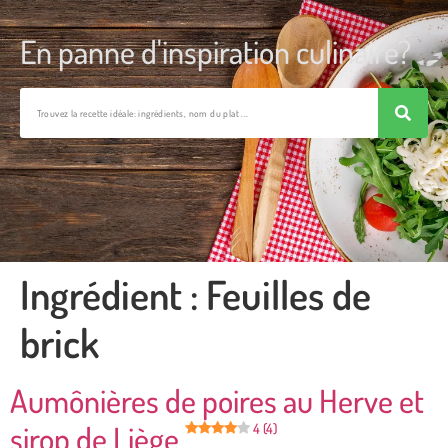
En panne d'inspiration culinaire?
Ingrédient :
Feuilles de
brick
Aumônières de poires au Herve et
sirop de Liège
4 (4)