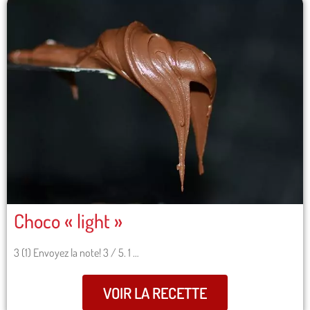
Choco « light »
3 (1) Envoyez la note! 3 / 5. 1 …
VOIR LA RECETTE