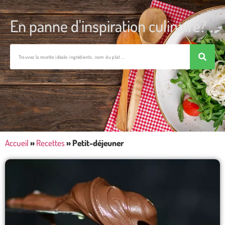
En panne d'inspiration culinaire?
Accueil
»
Recettes
»
Petit-déjeuner