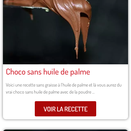
Choco sans huile de palme
Voici une recette sans graisse à l’huile de palme et là vous aurez du
vrai choco sans huile de palme avec de la poudre …
VOIR LA RECETTE