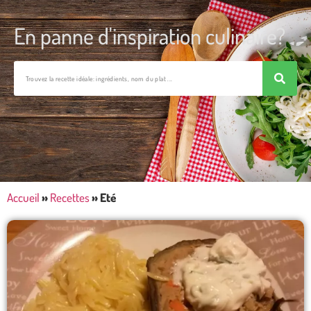
En panne d'inspiration culinaire?
Accueil
»
Recettes
»
Eté