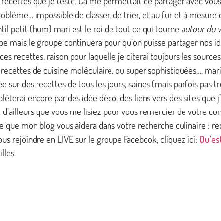
s recettes que je teste. Ca me permettait de partager avec vo
blème… impossible de classer, de trier, et au fur et à mesure de
l petit (hum) mari est le roi de tout ce qui tourne
autour du 
oupe mais le groupe continuera pour qu’on puisse partager nos id
es recettes, raison pour laquelle je citerai toujours les sources
s recettes de cuisine moléculaire, ou super sophistiquées…. ma
e sur des recettes de tous les jours, saines (mais parfois pas tro
lèterai encore par des idée déco, des liens vers des sites que 
e d’ailleurs que vous me lisiez pour vous remercier de votre con
re que mon blog vous aidera dans votre recherche culinaire : r
us rejoindre en LIVE sur le groupe Facebook, cliquez ici:
Qu’es
lles.