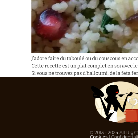
J’adore faire du taboulé ou du couscous en ac
Cette recette est un plat complet en soi avec le
Si vous ne trouvez pas d’halloumi, de la feta fer
© 2013 - 2024 All Righ
Cookies
| Confidential