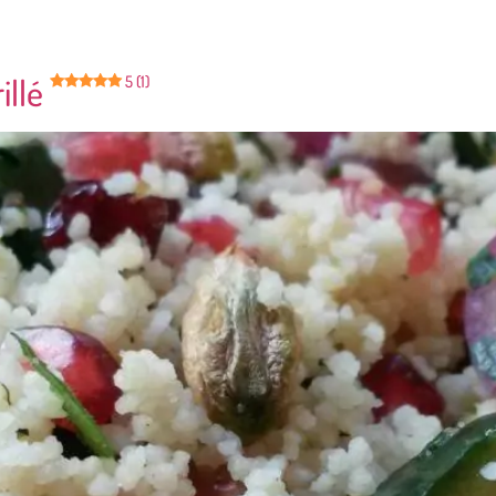
illé
5 (1)