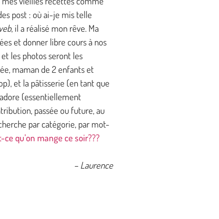
us mes vieilles recettes comme
s post : où ai-je mis telle
web
, il a réalisé mon rêve. Ma
ées et donner libre cours à nos
 et les photos seront les
riée, maman de 2 enfants et
p), et la pâtisserie (en tant que
j’adore (essentiellement
tribution, passée ou future, au
echerche par catégorie, par mot-
t-ce qu’on mange ce soir???
– Laurence