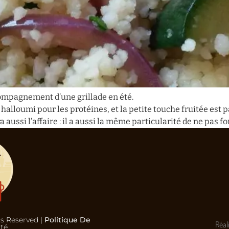
compagnement d’une grillade en été.
 halloumi pour les protéines, et la petite touche fruitée est p
a aussi l’affaire : il a aussi la même particularité de ne pas fo
ts Reserved |
Politique De
Réal
ité