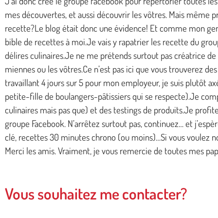
J’ai donc créé le groupe facebook pour répertorier toutes le
mes découvertes, et aussi découvrir les vôtres. Mais même pro
recette?Le blog était donc une évidence! Et comme mon genti
bible de recettes à moi.Je vais y rapatrier les recette du gr
délires culinaires.Je ne me prétends surtout pas créatrice de c
miennes ou les vôtres.Ce n’est pas ici que vous trouverez de
travaillant 4 jours sur 5 pour mon employeur, je suis plutôt axé
petite-fille de boulangers-pâtissiers qui se respecte).Je comp
culinaires mais pas que) et des testings de produits.Je profit
groupe Facebook. N’arrêtez surtout pas, continuez… et j’espè
clé, recettes 30 minutes chrono (ou moins)…Si vous voulez no
Merci les amis. Vraiment, je vous remercie de toutes mes papi
Vous souhaitez me contacter?