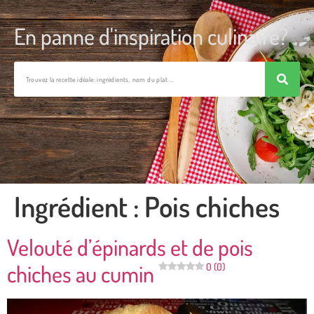
En panne d'inspiration culinaire?
Ingrédient :
Pois chiches
Velouté d’épinards et de pois
chiches au cumin
0 (0)