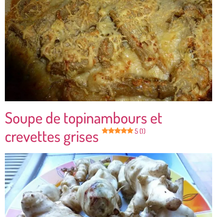
Soupe de topinambours et
crevettes grises
5 (1)