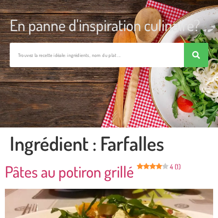
En panne d'inspiration culinaire?
Ingrédient :
Farfalles
Pâtes au potiron grillé
4 (1)