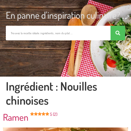
En panne d'inspiration culinaire?
Ingrédient :
Nouilles
chinoises
Ramen
5 (2)