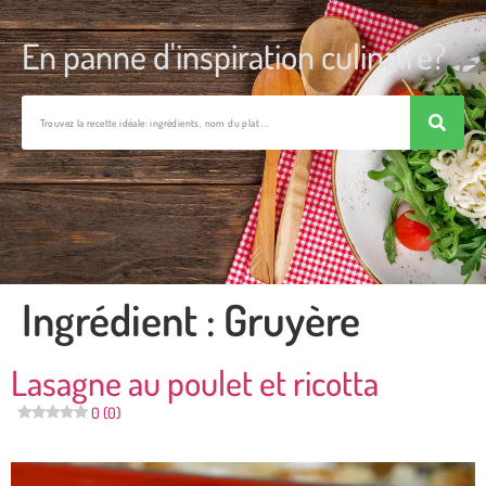
En panne d'inspiration culinaire?
Ingrédient :
Gruyère
Lasagne au poulet et ricotta
0 (0)