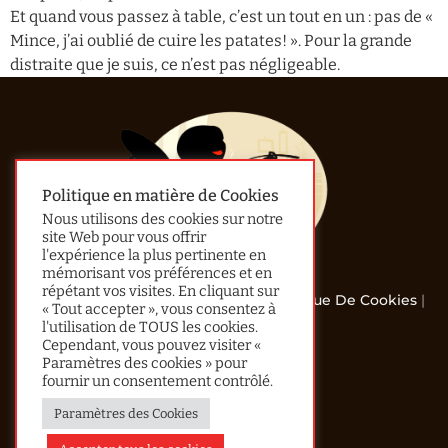
Et quand vous passez à table, c’est un tout en un : pas de «
Mince, j’ai oublié de cuire les patates! ». Pour la grande
distraite que je suis, ce n’est pas négligeable.
Politique en matière de Cookies
Nous utilisons des cookies sur notre
site Web pour vous offrir
l'expérience la plus pertinente en
mémorisant vos préférences et en
répétant vos visites. En cliquant sur
© 2013 - 2024 All Rights Reserved |
Politique De Cookies
|
« Tout accepter », vous consentez à
Confidentialité
l'utilisation de TOUS les cookies.
Cependant, vous pouvez visiter «
Accueil
Paramètres des cookies » pour
fournir un consentement contrôlé.
Le Mot De Lau
Paramètres des Cookies
Recherche Avancée