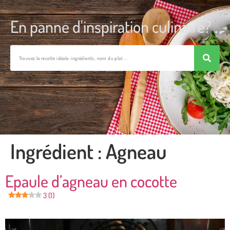
En panne d'inspiration culinaire?
Ingrédient :
Agneau
Epaule d’agneau en cocotte
3 (1)