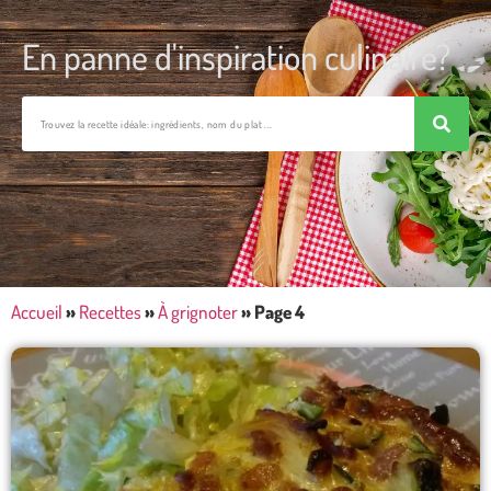
En panne d'inspiration culinaire?
Accueil
»
Recettes
»
À grignoter
»
Page 4