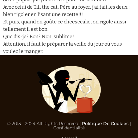
Avec celui de Till the cat, Père au foyer, j’ai fait les deux :
bien rigoler en lisant une recette!!!
Et puis, quand on goûte ce cheesecake, on rigole aussi
tellement il est bon.
Que dis-je? Bon? Non, sublime!
Attention, il faut le préparer la veille du jour où vous
voulez le manger.
© 2013 - 2024 All Rights Reserved |
Politique De Cookies
|
Confidentialité