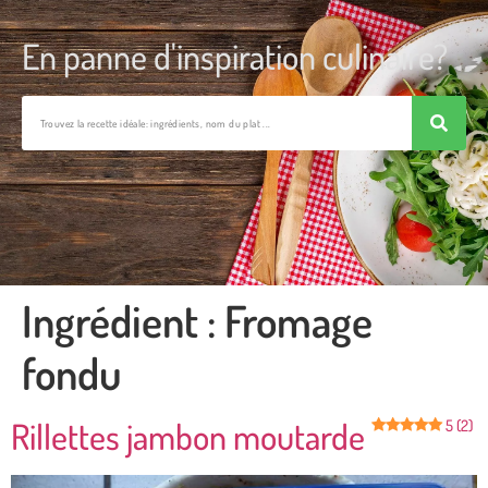
En panne d'inspiration culinaire?
Ingrédient :
Fromage
fondu
Rillettes jambon moutarde
5 (2)