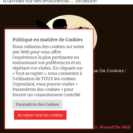
A tartiner sur des bruschettas……un délice!
Politique en matière de Cookies
Nous utilisons des cookies sur notre
site Web pour vous offrir
l'expérience la plus pertinente en
mémorisant vos préférences et en
répétant vos visites. En cliquant sur
© 2013 - 2024 All Rights Reserved |
Politique De Cookies
|
« Tout accepter », vous consentez à
Confidentialité
l'utilisation de TOUS les cookies.
Cependant, vous pouvez visiter «
Accueil
Paramètres des cookies » pour
fournir un consentement contrôlé.
Le Mot De Lau
Paramètres des Cookies
Recherche Avancée
Contact
Accepter tous les cookies
Réalisé par
Around the Web