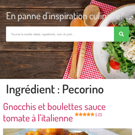
En panne d'inspiration culinaire?
Ingrédient :
Pecorino
Gnocchis et boulettes sauce
tomate à l’italienne
5 (1)