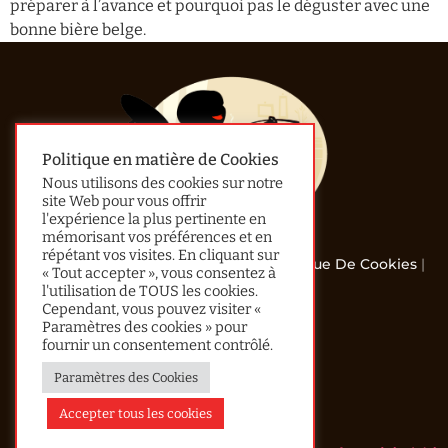
préparer à l’avance et pourquoi pas le déguster avec une
bonne bière belge.
Politique en matière de Cookies
Nous utilisons des cookies sur notre
site Web pour vous offrir
l'expérience la plus pertinente en
mémorisant vos préférences et en
répétant vos visites. En cliquant sur
© 2013 - 2024 All Rights Reserved |
Politique De Cookies
|
« Tout accepter », vous consentez à
Confidentialité
l'utilisation de TOUS les cookies.
Cependant, vous pouvez visiter «
Accueil
Paramètres des cookies » pour
fournir un consentement contrôlé.
Le Mot De Lau
Paramètres des Cookies
Recherche Avancée
Contact
Accepter tous les cookies