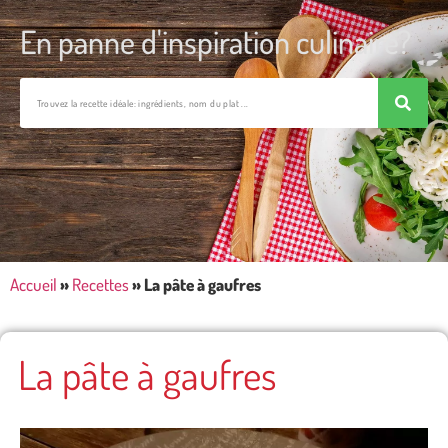
En panne d'inspiration culinaire?
Accueil
»
Recettes
»
La pâte à gaufres
La pâte à gaufres