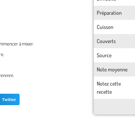
Préparation
Cuisson
Couverts
commencer à mixer.
re.
Source
Note moyenne
.. mmmm
Notez cette
recette
Twitter