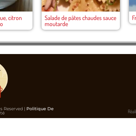
e, citron
Salade de pâtes chaudes sauce
F
co
moutarde
ts Reserved |
Politique De
Réal
ité