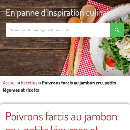
En panne d'inspiration culinaire?
Accueil
»
Recettes
»
Poivrons farcis au jambon cru, petits
légumes et ricotta
Poivrons farcis au jambon
cru, petits légumes et