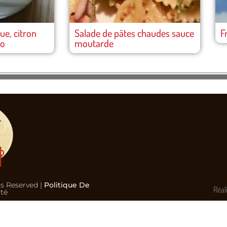
e, citron
Salade de pâtes chaudes sauce
F
co
moutarde
ts Reserved |
Politique De
Réal
ité