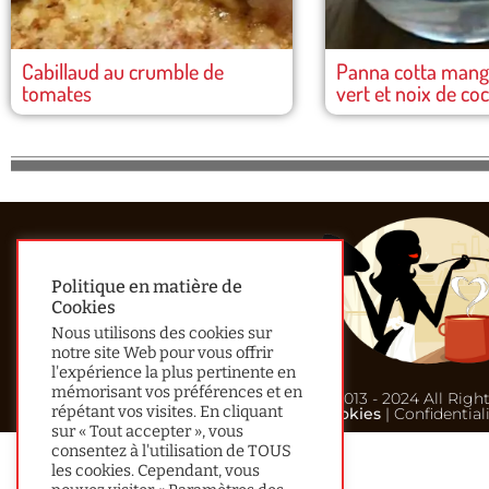
Cabillaud au crumble de
Panna cotta mangu
tomates
vert et noix de co
Politique en matière de
Cookies
Nous utilisons des cookies sur
notre site Web pour vous offrir
l'expérience la plus pertinente en
mémorisant vos préférences et en
© 2013 - 2024 All Righ
répétant vos visites. En cliquant
Cookies
| Confidential
sur « Tout accepter », vous
consentez à l'utilisation de TOUS
les cookies. Cependant, vous