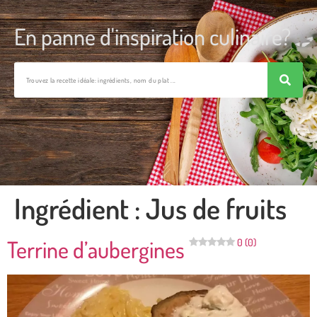
En panne d'inspiration culinaire?
Ingrédient :
Jus de fruits
Terrine d’aubergines
0 (0)