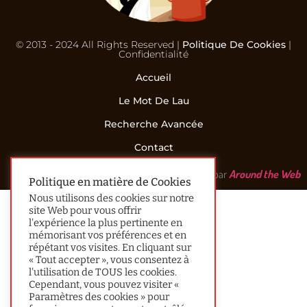
© 2013 - 2024 All Rights Reserved |
Politique De Cookies
|
Confidentialité
Accueil
Le Mot De Lau
Recherche Avancée
Contact
Réalisé par
Around the Web
Politique en matière de Cookies
Nous utilisons des cookies sur notre
site Web pour vous offrir
l'expérience la plus pertinente en
mémorisant vos préférences et en
répétant vos visites. En cliquant sur
« Tout accepter », vous consentez à
l'utilisation de TOUS les cookies.
Cependant, vous pouvez visiter «
Paramètres des cookies » pour